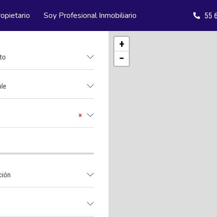
opietario
Soy Profesional Inmobiliario
55 
+
−
ato
ble
×
ación