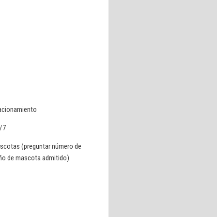
acionamiento
/7
scotas (preguntar número de
o de mascota admitido).